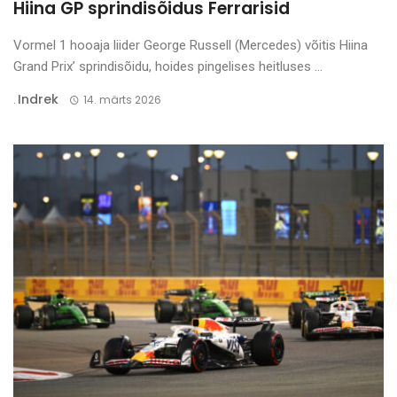
Hiina GP sprindisõidus Ferrarisid
Vormel 1 hooaja liider George Russell (Mercedes) võitis Hiina
Grand Prix’ sprindisõidu, hoides pingelises heitluses ...
Indrek
.
14. märts 2026