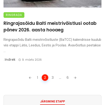
RINGRADA
Ringrajasõidu Balti meistrivõistlusi ootab
põnev 2026. aasta hooaeg
Ringrajasõidu Balti meistrivõistluste (BaTCC) kalendrisse kuulub
viis etappi Lätis, Leedus, Eestis ja Poolas. Avavõistlus peetakse
...
Indrek
.
9. märts 2026
Posts
1
2
3
...
6
navigation
JÄRGMINE ETAPP