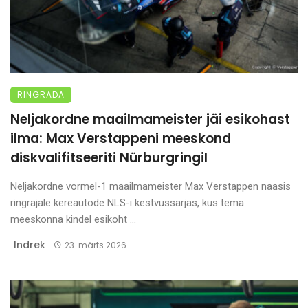
RINGRADA
Neljakordne maailmameister jäi esikohast
ilma: Max Verstappeni meeskond
diskvalifitseeriti Nürburgringil
Neljakordne vormel-1 maailmameister Max Verstappen naasis
ringrajale kereautode NLS-i kestvussarjas, kus tema
meeskonna kindel esikoht ...
Indrek
.
23. märts 2026