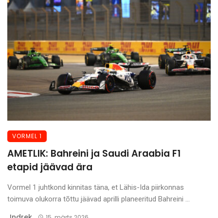
VORMEL 1
AMETLIK: Bahreini ja Saudi Araabia F1
etapid jäävad ära
Vormel 1 juhtkond kinnitas täna, et Lähis-Ida piirkonnas
toimuva olukorra tõttu jäävad aprilli planeeritud Bahreini ...
Indrek
.
15. märts 2026