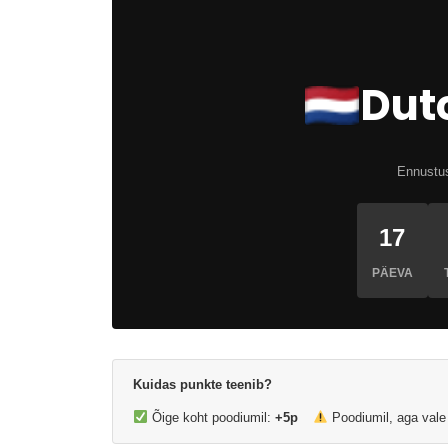
Dut
Ennustu
17
PÄEVA
Kuidas punkte teenib?
Õige koht poodiumil:
+5p
Poodiumil, aga vale