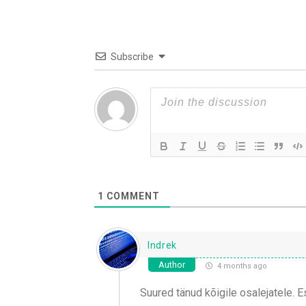
Subscribe
1
COMMENT
Indrek
Author
4 months ago
Suured tänud kõigile osalejatele. E