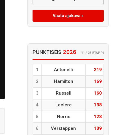
Vaata ajakava »
PUNKTISEIS
2026
11 / 23 ETAPPI
1
Antonelli
219
2
Hamilton
169
3
Russell
160
4
Leclerc
138
5
Norris
128
6
Verstappen
109