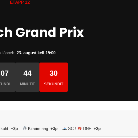
ETAPP 12
ch Grand Prix
s lõppeb:
23. august kell 15:00
07
44
29
TUNDI
MINUTIT
SEKUNDIT
 koht:
+2p
Kiireim ring:
+3p
SC /
DNF:
+2p