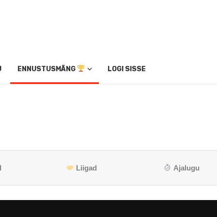
U
ENNUSTUSMÄNG
LOGI SISSE
l
Liigad
Ajalugu