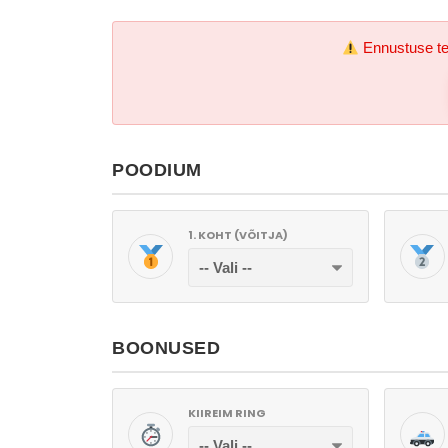
Ennustuse te
POODIUM
1. KOHT (VÕITJA)
BOONUSED
KIIREIM RING