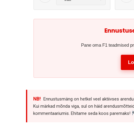
Ennustuse
Pane oma F1 teadmised proov
Lo
NB!
Ennustusmäng on hetkel veel aktiivses arendusf
Kui märkad mõnda viga, sul on häid arendusmõtteid v
kommentaariumis. Ehitame seda koos paremaks!