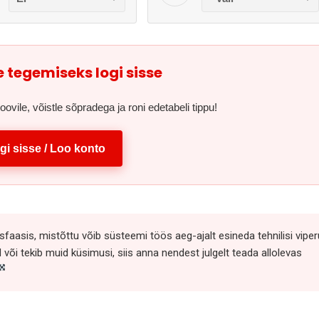
 tegemiseks logi sisse
ile, võistle sõpradega ja roni edetabeli tippu!
gi sisse / Loo konto
aasis, mistõttu võib süsteemi töös aeg-ajalt esineda tehnilisi viper
õi tekib muid küsimusi, siis anna nendest julgelt teada allolevas