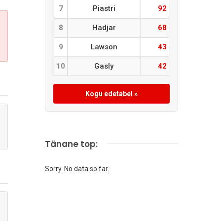
7
Piastri
92
8
Hadjar
68
9
Lawson
43
10
Gasly
42
Kogu edetabel »
Tänane top:
Sorry. No data so far.