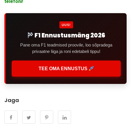
telefoni!
UUS!
F1 Ennustusmäng 2026
Pane oma F1 teadmised proovile, loo sõpradega
privaatne liiga ja roni edetabeli tippu!
TEE OMA ENNUSTUS
Jaga