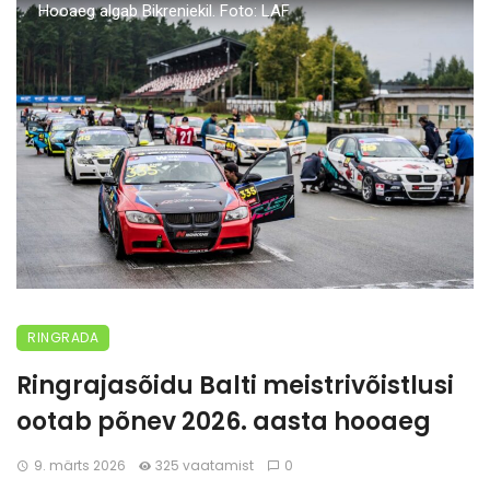
Hooaeg algab Bikreniekil. Foto: LAF
RINGRADA
Ringrajasõidu Balti meistrivõistlusi
ootab põnev 2026. aasta hooaeg
9. märts 2026
325 vaatamist
0