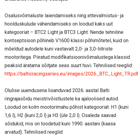
Osalusvõimaluste laiendamiseks ning ettevalmistus- ja
hoolduskulude vähendamiseks on loodud kaks uut
kategooriat – BTC2 Light ja BTC3 Light. Nende tehniline
kontseptsioon põhineb V1600 klassi põhimõtetel, kuid on
mõeldud autodele kuni vastavalt 2,0- ja 3,0-liitriste
mootoritega. Piiratud modifikatsioonivõimalustega klassid
peaksid äratama sõitjate seas suurt huvi. Tehnilised reeglid:
https://balticracingseries.eu/images/2026_BTC_Light_TR.pd
Olulise uuendusena lisanduvad 2026. aastal Balti
ringrajasõidu meistrivõistlustele ka ajaloolised autod.
Loodud on kolm mootorimahu põhist kategooriat: H1 (kuni
1,6 l), H2 (kuni 2,0 l) ja H3 (üle 2,0 l). Osaleda saavad
sõidukid, mis on toodetud kuni 1990. aastani (kaasa
arvatud). Tehnilised reeglid: