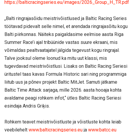
https://balticracingseries.eu/images/2026_Group_H_TR.pdf
„Balti ringrajasõidu meistrivõistlused ja Baltic Racing Series
töötavad pidevalt selle nimel, et arendada ringrajasõitu kogu
Balti piirkonnas. Näiteks paigaldasime eelmise aasta Riga
Summer Race’i ajal tribüünide vastas suure ekraani, mis
võimaldas pealtvaatajatel jälgida tegevust kogu ringrajal.
Talve jooksul oleme loonud ka mitu uut klassi, mis
tugevdavad meistrivõistlusi. Lisaks on Baltic Racing Seriesi
üritustel taas kavas Formula Historic sari ning programmiga
liitub uus ja põnev projekt Baltic MitJet. Samuti jätkame
Baltic Time Attack sarjaga, mille 2026. aasta hooaja kohta
avaldame peagi rohkem infot,“ ütles Baltic Racing Seriesi
esindaja Andris Griķis.
Rohkem teavet meistrivõistluste ja võistluste kohta leiab
veebilehelt
www.balticracingseries.eu
ja
www.batcc.eu