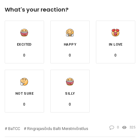
What's your reaction?
EXCITED
HAPPY
IN LOVE
0
0
0
NOT SURE
SILLY
0
0
0
325
BaTCC
Ringrajasõidu Balti Meistrivõistlus