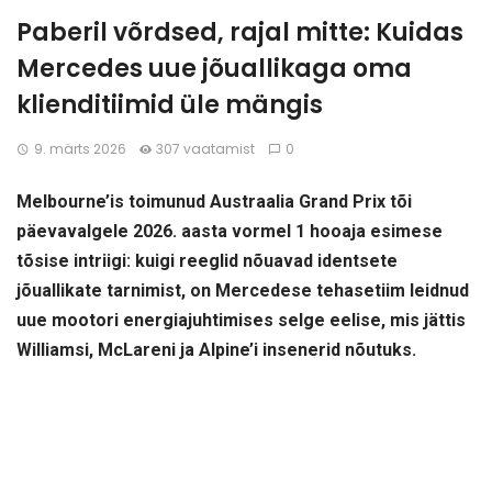
Paberil võrdsed, rajal mitte: Kuidas
Mercedes uue jõuallikaga oma
klienditiimid üle mängis
9. märts 2026
307 vaatamist
0
Melbourne’is toimunud Austraalia Grand Prix tõi
päevavalgele 2026. aasta vormel 1 hooaja esimese
tõsise intriigi: kuigi reeglid nõuavad identsete
jõuallikate tarnimist, on Mercedese tehasetiim leidnud
uue mootori energiajuhtimises selge eelise, mis jättis
Williamsi, McLareni ja Alpine’i insenerid nõutuks.