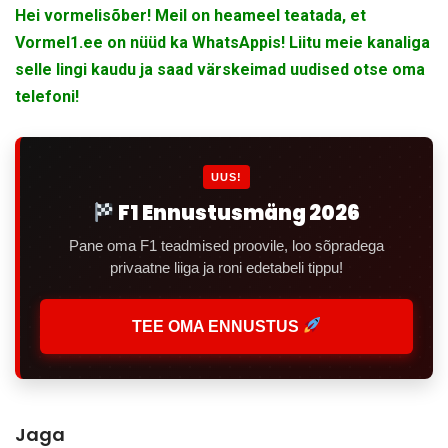
Hei vormelisõber! Meil on heameel teatada, et
Vormel1.ee on nüüd ka WhatsAppis! Liitu meie kanaliga
selle lingi kaudu ja saad värskeimad uudised otse oma
telefoni!
UUS!
F1 Ennustusmäng 2026
Pane oma F1 teadmised proovile, loo sõpradega
privaatne liiga ja roni edetabeli tippu!
TEE OMA ENNUSTUS
Jaga