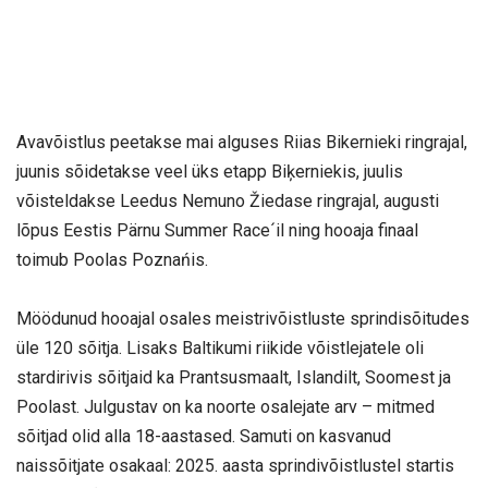
Avavõistlus peetakse mai alguses Riias Bikernieki ringrajal,
juunis sõidetakse veel üks etapp Biķerniekis, juulis
võisteldakse Leedus Nemuno Žiedase ringrajal, augusti
lõpus Eestis Pärnu Summer Race´il ning hooaja finaal
toimub Poolas Poznańis.
Möödunud hooajal osales meistrivõistluste sprindisõitudes
üle 120 sõitja. Lisaks Baltikumi riikide võistlejatele oli
stardirivis sõitjaid ka Prantsusmaalt, Islandilt, Soomest ja
Poolast. Julgustav on ka noorte osalejate arv – mitmed
sõitjad olid alla 18-aastased. Samuti on kasvanud
naissõitjate osakaal: 2025. aasta sprindivõistlustel startis