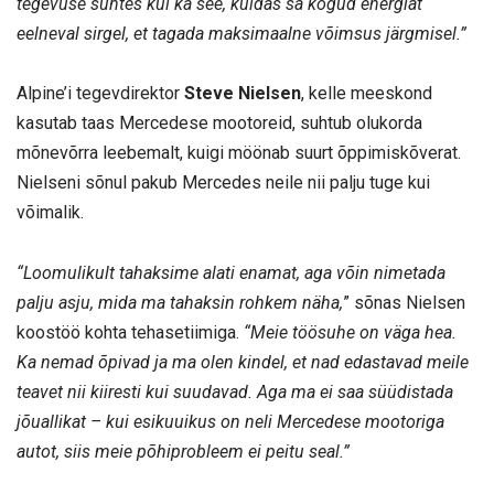
tegevuse suhtes kui ka see, kuidas sa kogud energiat
eelneval sirgel, et tagada maksimaalne võimsus järgmisel.”
Alpine’i tegevdirektor
Steve Nielsen
, kelle meeskond
kasutab taas Mercedese mootoreid, suhtub olukorda
mõnevõrra leebemalt, kuigi möönab suurt õppimiskõverat.
Nielseni sõnul pakub Mercedes neile nii palju tuge kui
võimalik.
“Loomulikult tahaksime alati enamat, aga võin nimetada
palju asju, mida ma tahaksin rohkem näha,
” sõnas Nielsen
koostöö kohta tehasetiimiga.
“Meie töösuhe on väga hea.
Ka nemad õpivad ja ma olen kindel, et nad edastavad meile
teavet nii kiiresti kui suudavad. Aga ma ei saa süüdistada
jõuallikat – kui esikuuikus on neli Mercedese mootoriga
autot, siis meie põhiprobleem ei peitu seal.”