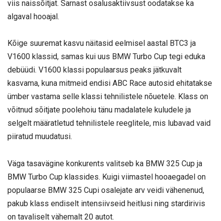
viis naissõitjat. Sarnast osalusaktiivsust oodatakse ka
algaval hooajal.
Kõige suuremat kasvu näitasid eelmisel aastal BTC3 ja
V1600 klassid, samas kui uus BMW Turbo Cup tegi eduka
debüüdi. V1600 klassi populaarsus peaks jätkuvalt
kasvama, kuna mitmeid endisi ABC Race autosid ehitatakse
ümber vastama selle klassi tehnilistele nõuetele. Klass on
võitnud sõitjate poolehoiu tänu madalatele kuludele ja
selgelt määratletud tehnilistele reeglitele, mis lubavad vaid
piiratud muudatusi.
Väga tasavägine konkurents valitseb ka BMW 325 Cup ja
BMW Turbo Cup klassides. Kuigi viimastel hooaegadel on
populaarse BMW 325 Cupi osalejate arv veidi vähenenud,
pakub klass endiselt intensiivseid heitlusi ning stardirivis
on tavaliselt vähemalt 20 autot.