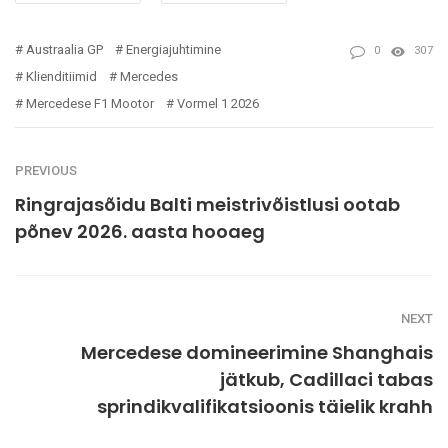
Austraalia GP
Energiajuhtimine
0
307
Klienditiimid
Mercedes
Mercedese F1 Mootor
Vormel 1 2026
PREVIOUS
Ringrajasõidu Balti meistrivõistlusi ootab
põnev 2026. aasta hooaeg
NEXT
Mercedese domineerimine Shanghais
jätkub, Cadillaci tabas
sprindikvalifikatsioonis täielik krahh