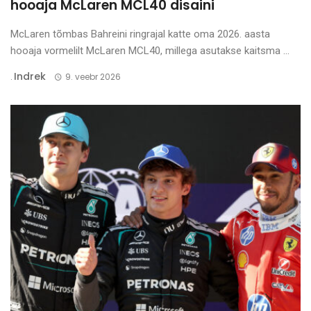
hooaja McLaren MCL40 disaini
McLaren tõmbas Bahreini ringrajal katte oma 2026. aasta
hooaja vormelilt McLaren MCL40, millega asutakse kaitsma ...
Indrek
.
9. veebr 2026