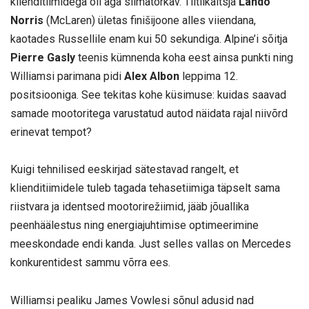
klienditiimidega oli aga silmatorkav. Tiitlikaitsja
Lando
Norris
(McLaren) ületas finišijoone alles viiendana,
kaotades Russellile enam kui 50 sekundiga. Alpine’i sõitja
Pierre Gasly
teenis kümnenda koha eest ainsa punkti ning
Williamsi parimana pidi
Alex Albon
leppima 12.
positsiooniga. See tekitas kohe küsimuse: kuidas saavad
samade mootoritega varustatud autod näidata rajal niivõrd
erinevat tempot?
Kuigi tehnilised eeskirjad sätestavad rangelt, et
klienditiimidele tuleb tagada tehasetiimiga täpselt sama
riistvara ja identsed mootorirežiimid, jääb jõuallika
peenhäälestus ning energiajuhtimise optimeerimine
meeskondade endi kanda. Just selles vallas on Mercedes
konkurentidest sammu võrra ees.
Williamsi pealiku James Vowlesi sõnul adusid nad