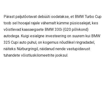
Pärast paljutõotavat debüüti oodatakse, et BMW Turbo Cup
toob sel hooajal rajale vähemalt kümme püsiosalejat, kes
võistlevad kaasaegsete BMW 330i (G20 põlvkond)
autodega. Kuigi esialgne investeering on suurem kui BMW
325 Cupi auto puhul, on kogemus nõudlikel ringradadel,
näiteks Nürburgringil, näidanud nende vastupidavust
tuhandete võistluskilomeetrite jooksul.