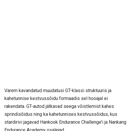
Varem kavandatud muudatusi GT-klassi struktuuris ja
kahetunnise kestvussõidu formaadis sel hooajal ei
rakendata. GT-autod jätkavad seega võistlemist kahes
sprindisõidus ning ka kahetunnises kestvussõidus, kus
stardirivi jagavad Hankook Endurance Challenge’i ja Nankang
Endurance Academy osalejad.