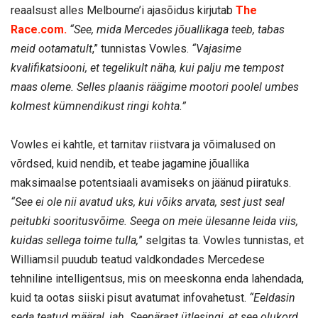
reaalsust alles Melbourne’i ajasõidus kirjutab
The
Race.com.
“See, mida Mercedes jõuallikaga teeb, tabas
meid ootamatult
,” tunnistas Vowles.
“Vajasime
kvalifikatsiooni, et tegelikult näha, kui palju me tempost
maas oleme. Selles plaanis räägime mootori poolel umbes
kolmest kümnendikust ringi kohta.”
Vowles ei kahtle, et tarnitav riistvara ja võimalused on
võrdsed, kuid nendib, et teabe jagamine jõuallika
maksimaalse potentsiaali avamiseks on jäänud piiratuks.
“See ei ole nii avatud uks, kui võiks arvata, sest just seal
peitubki sooritusvõime. Seega on meie ülesanne leida viis,
kuidas sellega toime tulla,
” selgitas ta. Vowles tunnistas, et
Williamsil puudub teatud valdkondades Mercedese
tehniline intelligentsus, mis on meeskonna enda lahendada,
kuid ta ootas siiski pisut avatumat infovahetust.
“Eeldasin
seda teatud määral, jah. Seepärast ütlesingi, et see olukord